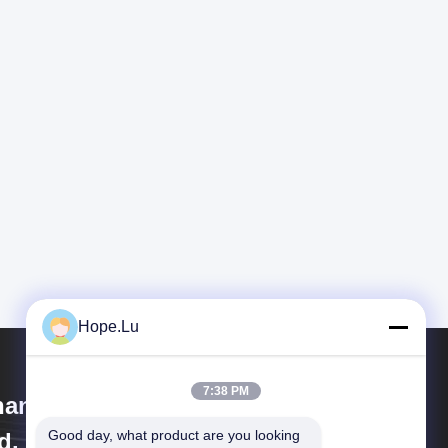
Hope.Lu
7:38 PM
anghai Wenyou Industry Co.,
Good day, what product are you looking 
d.