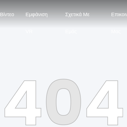
Βίντεο
Εμφάνιση
Σχετικά Με
Επικοι
VR
Εμάς
Μας