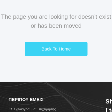
The page you are looking for doesn’t exist
or has been moved
Back To Home
ΠΕΡΊΠΟΥ ΕΜΕΊΣ
Sh
Σχεδιάγραμμα Επιχείρησης
Lt