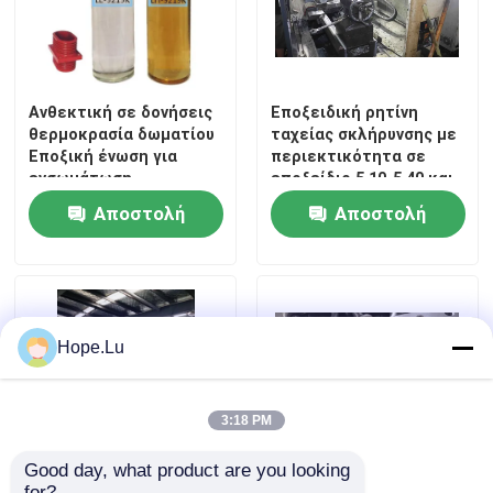
Ανθεκτική σε δονήσεις
Εποξειδική ρητίνη
θερμοκρασία δωματίου
ταχείας σκλήρυνσης με
Εποξική ένωση για
περιεκτικότητα σε
ενσωμάτωση
εποξείδιο 5,10-5,40 και
μετασχηματιστή CT/VT
πίεση ατμών ≤0,01 για
Αποστολή
Αποστολή
ανθεκτικού σε ρωγμές
εφαρμογές υψηλής
αντοχής στη θερμότητα
ερώτησης
ερώτησης
Hope.Lu
3:18 PM
Good day, what product are you looking 
for?