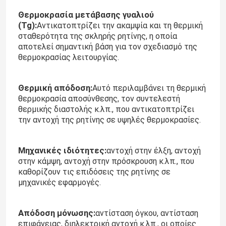
Θερμοκρασία μετάβασης γυαλιού
(Tg):
Αντικατοπτρίζει την ακαμψία και τη θερμική
Εμφάνιση VR
σταθερότητα της σκληρής ρητίνης, η οποία
αποτελεί σημαντική βάση για τον σχεδιασμό της
θερμοκρασίας λειτουργίας.
Σχετικά με εμάς
Θερμική απόδοση:
Αυτό περιλαμβάνει τη θερμική
Επισκέψεις στο εργοστάσιο
θερμοκρασία αποσύνθεσης, τον συντελεστή
θερμικής διαστολής κ.λπ., που αντικατοπτρίζει
την αντοχή της ρητίνης σε υψηλές θερμοκρασίες.
Έλεγχος ποιότητας
Μηχανικές ιδιότητες:
αντοχή στην έλξη, αντοχή
Επικοινωνήστε μαζί μας
στην κάμψη, αντοχή στην πρόσκρουση κ.λπ., που
καθορίζουν τις επιδόσεις της ρητίνης σε
μηχανικές εφαρμογές.
Ιστολόγιο
Απόδοση μόνωσης:
αντίσταση όγκου, αντίσταση
Ζητήστε μια προσφορά
επιφάνειας, διηλεκτρική αντοχή κ.λπ., οι οποίες