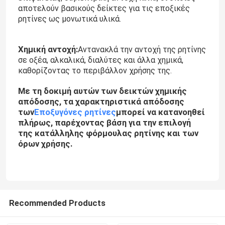
αποτελούν βασικούς δείκτες για τις εποξικές
ρητίνες ως μονωτικά υλικά.
Ηλεκτρική Εποξειδική Ρητίνη
Χημική αντοχή:
Αντανακλά την αντοχή της ρητίνης
Εξωτερική Εποξειδική Ρητίνη
σε οξέα, αλκαλικά, διαλύτες και άλλα χημικά,
καθορίζοντας το περιβάλλον χρήσης της.
Εποξειδική Ρητίνη Επιβραδυντική Φλόγας
Με τη δοκιμή αυτών των δεικτών χημικής
απόδοσης, τα χαρακτηριστικά απόδοσης
των
Εποξυγόνες ρητίνες
μπορεί να κατανοηθεί
Εποξειδική Ρητίνη Ένεσης
πλήρως, παρέχοντας βάση για την επιλογή
της κατάλληλης φόρμουλας ρητίνης και των
όρων χρήσης.
Πετώντας εποξική ρητίνη
Θεραπεύοντας πράκτορας εποξικής ρητίνης
Recommended Products
Μετασχηματιστής Εποξειδική Ρητίνη