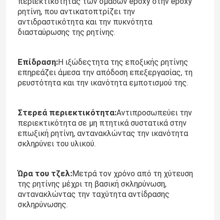
περιεκτικότητας των ομάδων epoxy στην epoxy
ρητίνη, που αντικατοπτρίζει την
αντιδραστικότητα και την πυκνότητα
διασταύρωσης της ρητίνης.
Επίδραση:
Η ιξώδεςτητα της εποξικής ρητίνης
επηρεάζει άμεσα την απόδοση επεξεργασίας, τη
ρευστότητα και την ικανότητα εμποτισμού της.
Στερεά περιεκτικότητα:
Αντιπροσωπεύει την
περιεκτικότητα σε μη πτητικά συστατικά στην
επωξική ρητίνη, αντανακλώντας την ικανότητα
σκληρύνει του υλικού.
Σπίτι
Ώρα του τζελ:
Μετρά τον χρόνο από τη χύτευση
της ρητίνης μέχρι τη βασική σκληρύνωση,
Προϊόντα
αντανακλώντας την ταχύτητα αντίδρασης
σκληρύνωσης.
Βίντεο