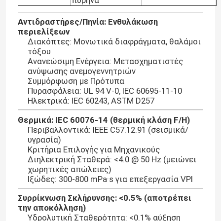
Αντιδραστήρες/Πηνία: Ενθυλάκωση
Εμφάνιση VR
περιελίξεων
Διακόπτες: Μονωτικά διαφράγματα, θαλάμοι
τόξου
Σχετικά με εμάς
Ανανεώσιμη Ενέργεια: Μετασχηματιστές
ανύψωσης ανεμογεννητριών
Συμμόρφωση με Πρότυπα
Πυρασφάλεια: UL 94 V-0, IEC 60695-11-10
Επισκέψεις στο εργοστάσιο
Ηλεκτρικά: IEC 60243, ASTM D257
Θερμικά: IEC 60076-14 (θερμική κλάση F/H)
Έλεγχος ποιότητας
Περιβαλλοντικά: IEEE C57.12.91 (σεισμικά/
υγρασία)
Κριτήρια Επιλογής για Μηχανικούς
Επικοινωνήστε μαζί μας
Διηλεκτρική Σταθερά: <4.0 @ 50 Hz (μειώνει
χωρητικές απώλειες)
Ιξώδες: 300-800 mPa·s για επεξεργασία VPI
Ιστολόγιο
Συρρίκνωση Σκλήρυνσης: <0.5% (αποτρέπει
την αποκόλληση)
Ζητήστε μια προσφορά
Υδρολυτική Σταθερότητα: <0.1% αύξηση