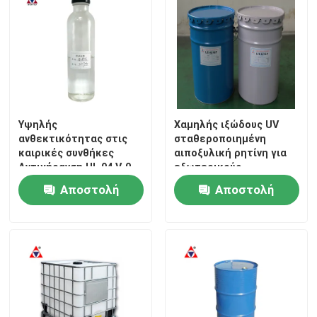
Υψηλής
Χαμηλής ιξώδους UV
ανθεκτικότητας στις
σταθεροποιημένη
καιρικές συνθήκες
αιποξυλική ρητίνη για
Αντιγήρανση UL 94 V-0
εξωτερικούς
Ανθεκτική στη φλόγα
μετασχηματιστές
Αποστολή
Αποστολή
εξωτερική εποξική
ρεύματος
ρητίνη για χύτευση
ερώτησης
ερώτησης
μονωτών υψηλής τάσης