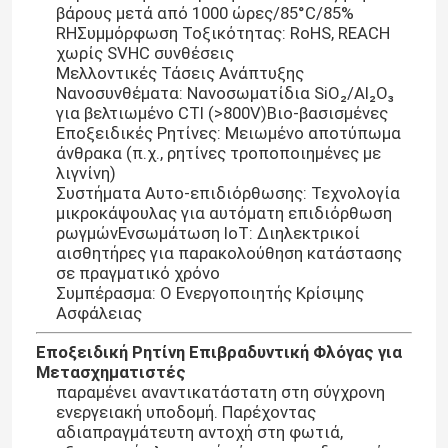
βάρους μετά από 1000 ώρες/85°C/85%
RHΣυμμόρφωση Τοξικότητας: RoHS, REACH
Ηλεκτρική Εποξειδική Ρητίνη
χωρίς SVHC συνθέσεις
Μελλοντικές Τάσεις Ανάπτυξης
Νανοσυνθέματα: Νανοσωματίδια SiO₂/Al₂O₃
για βελτιωμένο CTI (>800V)Βιο-βασισμένες
Εξωτερική Εποξειδική Ρητίνη
Εποξειδικές Ρητίνες: Μειωμένο αποτύπωμα
άνθρακα (π.χ., ρητίνες τροποποιημένες με
λιγνίνη)
Εποξειδική Ρητίνη Επιβραδυντική Φλόγας
Συστήματα Αυτο-επιδιόρθωσης: Τεχνολογία
μικροκάψουλας για αυτόματη επιδιόρθωση
ρωγμώνΕνσωμάτωση IoT: Διηλεκτρικοί
Εποξειδική Ρητίνη Ένεσης
αισθητήρες για παρακολούθηση κατάστασης
σε πραγματικό χρόνο
Συμπέρασμα: Ο Ενεργοποιητής Κρίσιμης
Πετώντας εποξική ρητίνη
Ασφάλειας
Εποξειδική Ρητίνη Επιβραδυντική Φλόγας για
Θεραπεύοντας πράκτορας εποξικής ρητίνης
Μετασχηματιστές
παραμένει αναντικατάστατη στη σύγχρονη
ενεργειακή υποδομή. Παρέχοντας
αδιαπραγμάτευτη αντοχή στη φωτιά,
Μετασχηματιστής Εποξειδική Ρητίνη