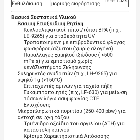
IEEE 1434
Ενθυλάκωση
μερικής εκφόρτισης
Βασικά Συστατικά Υλικού
Βασική Εποξειδική Ρητίνη
Κυκλοαλιφατικοί τύποι/τύποι BPA (π.χ.,
LE-9265) για σταθερότητα UV
Τροποποιημένη με επιβραδυντικά φλόγας
φωσφόρου/αζώτου (χωρίς αλογόνα)
Παραλλαγές χαμηλού ιξώδους ( <500
mPa·s) για εμποτισμό χωρίς
κενάΣυστήματα Σκλήρυνσης
Σκληρυντές ανυδριτών (π.χ., LH-9265) για
υψηλό Tg (>150°C)
Επιταχυντές αμινών για ταχεία πήξη
Ευκαμπτοποιητές (π.χ., LF-630) για μείωση
τάσεων λόγω ασυμφωνίας CTE
Ενισχύσεις
Μικροπληρωτικά πυριτίου (250-400 pbw) για
αντοχή σε ίχνη τόξου
Τριένυδρο οξείδιο του αργιλίου (ATH) για
καταστολή καπνού
Κρίσιμα Χαρακτηριστικά Απόδοσης