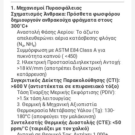
1. Μηχανισμοί Πυρασφάλειας
Σχηματισμός Άνθρακα: Πρόσθετα φωσφόρου
δημιουργούν ανθρακούχα φράγματα στους
300°C+
Αναστολή Φάσης Αερίου: Το άζωτο
απελευθερώνει αέρια κατάσβεσης φλόγας
(N₂, NH₃)
Συμμόρφωση με ASTM E84 Class A για
πυκνότητα καπνού ( <450)
2. Ηλεκτρική ΠροστασίαΔιηλεκτρική Αντοχή:
>18 kV/mm (αποτρέπει διηλεκτρική
κατάρρευση)
Συγκριτικός Δείκτης Παρακολούθησης (CTI):
>600 V (αντιστέκεται σε επιφανειακό τόξο)
Τάση Έναρξης Μερικής Εκφόρτισης (PDIV):
>1.5x τάση λειτουργίας
3. Θερμική & Μηχανική Αξιοπιστία
Θερμοκρασία Μετάβασης Υάλου (Tg): 130-
180°C (αποφεύγει την μαλάκυνση)
Συντελεστής Θερμικής Διαστολής (CTE): <50
ppm/°C (ταιριάζει με τον χαλκό)
Αντοχή σε Θερμικό Σοκ: Αντέχει 1.000+