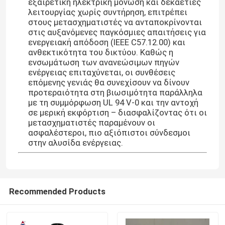
εξαιρετική ηλεκτρική μόνωση και δεκαετίες
λειτουργίας χωρίς συντήρηση, επιτρέπει
στους μετασχηματιστές να ανταποκρίνονται
Θερμοκρασία δωματίου Εποξειδική
στις αυξανόμενες παγκόσμιες απαιτήσεις για
ενεργειακή απόδοση (IEEE C57.12.00) και
ανθεκτικότητα του δικτύου. Καθώς η
Πολυμεριστική εποξειδική ρητίνη
ενσωμάτωση των ανανεώσιμων πηγών
ενέργειας επιταχύνεται, οι συνθέσεις
επόμενης γενιάς θα συνεχίσουν να δίνουν
Σκόνη πυριτίου
προτεραιότητα στη βιωσιμότητα παράλληλα
με τη συμμόρφωση UL 94 V-0 και την αντοχή
σε μερική εκφόρτιση – διασφαλίζοντας ότι οι
Πράκτορας απελευθέρωσης φορμών
μετασχηματιστές παραμένουν οι
ασφαλέστεροι, πιο αξιόπιστοι σύνδεσμοι
στην αλυσίδα ενέργειας.
Εποξειδική Πάστα Pigment
ηλεκτρική μονωτική αιποξυλική ρητίνη
Recommended Products
Πρώτη ύλη μετασχηματιστών