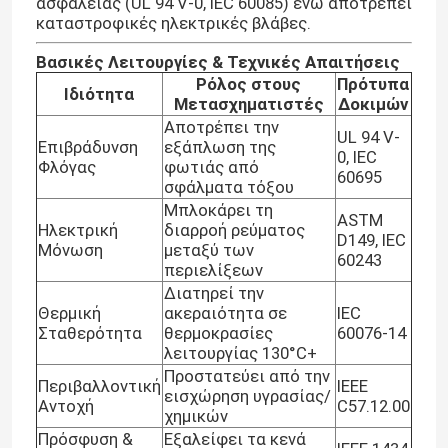
ασφαλείας (UL 94 V-0, IEC 60085) ενώ αποτρέπει
καταστροφικές ηλεκτρικές βλάβες.
Βασικές Λειτουργίες & Τεχνικές Απαιτήσεις
Ρόλος στους
Πρότυπα
Ιδιότητα
Μετασχηματιστές
Δοκιμών
Αποτρέπει την
UL 94 V-
Επιβράδυνση
εξάπλωση της
0, IEC
Φλόγας
φωτιάς από
60695
σφάλματα τόξου
Μπλοκάρει τη
ASTM
Ηλεκτρική
διαρροή ρεύματος
D149, IEC
Μόνωση
μεταξύ των
60243
περιελίξεων
Διατηρεί την
Θερμική
ακεραιότητα σε
IEC
Σταθερότητα
θερμοκρασίες
60076-14
λειτουργίας 130°C+
Προστατεύει από την
Περιβαλλοντική
IEEE
εισχώρηση υγρασίας/
Αντοχή
C57.12.00
χημικών
Πρόσφυση &
Εξαλείφει τα κενά