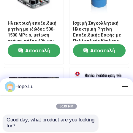
Ηλεκτρική εποξειδική
Ισχυρή Συγκολλητική
ρητίνη με ιξώδες 500-
Ηλεκτρική Ρητίνη
1500 MPa·s, μείωση
Εποξειδικής Βαφής με
χρόνου πήξης 40% και
Πολλαπλούς Κύκλους
επιβραδυντικό φλόγας
Απομάκρυνσης
Αποστολή
Αποστολή
V0 για ηλεκτρική
Καλούπιου και
συγκόλληση
Επιβραδυντικότητα
ερώτησης
ερώτησης
Φλόγας V0 για
Ηλεκτρολογικές
Εργασίες
Συναρμολόγησης
Hope.Lu
6:39 PM
Good day, what product are you looking 
for?
Ηλεκτρική εποξειδική
Αντίσταση σπάσματος