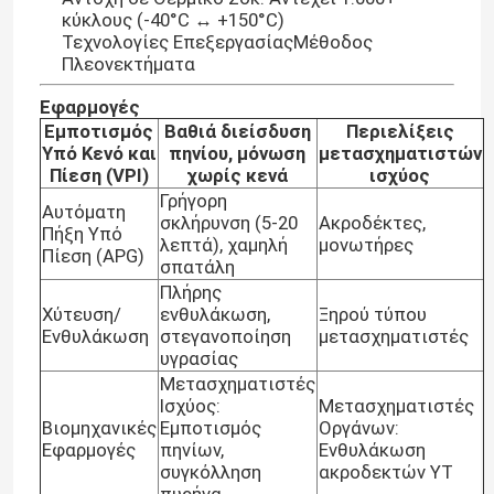
κύκλους (-40°C ↔ +150°C)
Τεχνολογίες ΕπεξεργασίαςΜέθοδος
Πλεονεκτήματα
Εφαρμογές
Εμποτισμός
Βαθιά διείσδυση
Περιελίξεις
Υπό Κενό και
πηνίου, μόνωση
μετασχηματιστών
Πίεση (VPI)
χωρίς κενά
ισχύος
Γρήγορη
Αυτόματη
σκλήρυνση (5-20
Ακροδέκτες,
Πήξη Υπό
λεπτά), χαμηλή
μονωτήρες
Πίεση (APG)
σπατάλη
Πλήρης
Χύτευση/
ενθυλάκωση,
Ξηρού τύπου
Ενθυλάκωση
στεγανοποίηση
μετασχηματιστές
Σπίτι
υγρασίας
Μετασχηματιστές
Ισχύος:
Μετασχηματιστές
Προϊόντα
Βιομηχανικές
Εμποτισμός
Οργάνων:
Εφαρμογές
πηνίων,
Ενθυλάκωση
συγκόλληση
ακροδεκτών ΥΤ
Βίντεο
πυρήνα