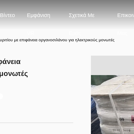
Βίντεο
Εμφάνιση
Σχετικά Με
Επικοι
VR
Εμάς
Μας
ριτίου με επιφάνεια οργανοσιλάνου για ηλεκτρικούς μονωτές
φάνεια
 μονωτές