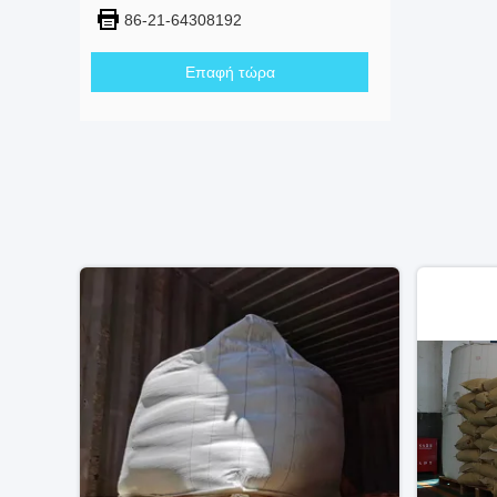
86-21-64308192
Επαφή τώρα