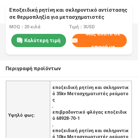
Εποξειδική ρητίνη και σκληρυντικό αντίστασης
σε θερμοπληξία για μετασχηματιστές
ρεύματος 10kv 35kv
MOQ：20 κιλά
Τιμή：3USD
Μας ελάτε σε
Καλύτερη τιμή
επαφή με
Περιγραφή προϊόντων
εποξειδική ρητίνη και σκληρυντικ
ό 35kv Μετασχηματιστές ρεύματο
ς
,
επιβραδυντικό φλόγας εποξειδικ
Υψηλό φως:
ό 68928-70-1
,
εποξειδική ρητίνη και σκληρυντικ
ό 10kv Μετασχηματιστές ρεύματο