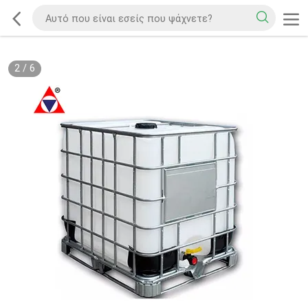
2
/
6