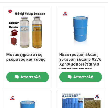
Μετασχηματιστές
Ηλεκτρονική έλαση,
ρεύματος και τάσης
χύτευση έλασης 9276
Χρησιμοποιείται για
μετασχηματιστή
μεσαίας και υψηλής
Σπίτι
Αποστολή
Αποστολή
τάσης
ερώτησης
ερώτησης
Προϊόντα
Βίντεο