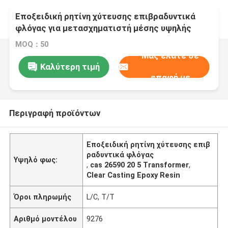
Εποξειδική ρητίνη χύτευσης επιβραδυντικά
φλόγας για μετασχηματιστή μέσης υψηλής
τάσης
MOQ：50
Μας ελάτε σε
Καλύτερη τιμή
επαφή με
Περιγραφή προϊόντων
Εποξειδική ρητίνη χύτευσης επιβ
ραδυντικά φλόγας
Υψηλό φως:
,
cas 26590 20 5 Transformer
,
Clear Casting Epoxy Resin
Όροι πληρωμής
L/C, T/T
Αριθμό μοντέλου
9276