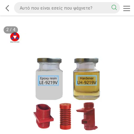
2
/
4