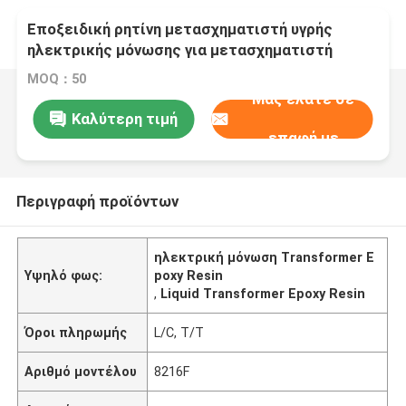
Εποξειδική ρητίνη μετασχηματιστή υγρής
ηλεκτρικής μόνωσης για μετασχηματιστή
μέσης υψηλής τάσης
MOQ：50
Μας ελάτε σε
Καλύτερη τιμή
επαφή με
Περιγραφή προϊόντων
ηλεκτρική μόνωση Transformer E
Υψηλό φως:
poxy Resin
,
Liquid Transformer Epoxy Resin
Όροι πληρωμής
L/C, T/T
Αριθμό μοντέλου
8216F