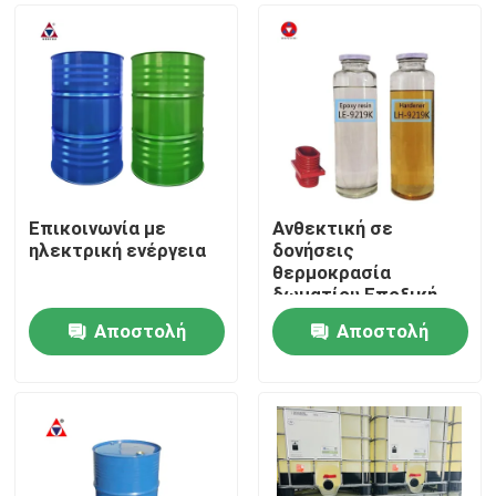
Επικοινωνία με
Ανθεκτική σε
ηλεκτρική ενέργεια
δονήσεις
θερμοκρασία
δωματίου Εποξική
ένωση για
Αποστολή
Αποστολή
ενσωμάτωση
Σπίτι
μετασχηματιστή
ερώτησης
ερώτησης
CT/VT ανθεκτικού σε
ρωγμές
Προϊόντα
Βίντεο