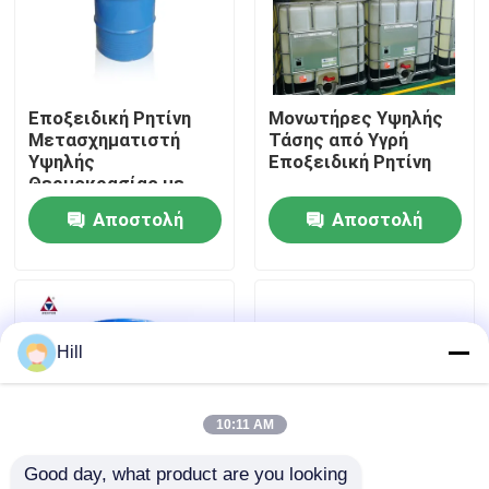
Εμφάνιση VR
Εποξειδική Ρητίνη
Μονωτήρες Υψηλής
Σχετικά με εμάς
Μετασχηματιστή
Τάσης από Υγρή
Υψηλής
Εποξειδική Ρητίνη
Θερμοκρασίας με
Επισκέψεις στο εργοστάσιο
Επιβραδυντικότητα
Αποστολή
Αποστολή
V1, Θερμική Αντοχή
Κλάσης Η και Προ-
ερώτησης
ερώτησης
Έλεγχος ποιότητας
αναμεμειγμένα Υλικά
Πλήρωσης για
Χύτευση APG
Επικοινωνήστε μαζί μας
Hill
Ιστολόγιο
10:11 AM
Good day, what product are you looking 
Ζητήστε μια προσφορά