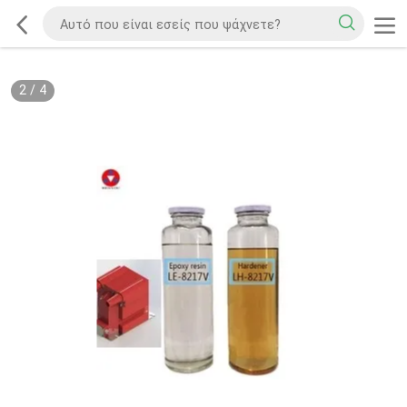
2
/
4