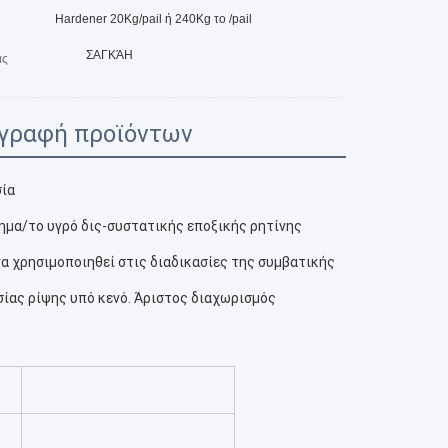
Hardener 20Kg/pail ή 240Kg το /pail
ΣΑΓΚΆΗ
ας
γραφή προϊόντων
σία
ημα/το υγρό δις-συστατικής εποξικής ρητίνης 
να χρησιμοποιηθεί στις διαδικασίες της συμβατικής 
σίας ρίψης υπό κενό. Άριστος διαχωρισμός