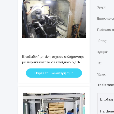
Χρήση:
Εμπορικό σ
Πρότυπος α
Τύπος:
Χρώμα:
Εποξειδική ρητίνη ταχείας σκλήρυνσης
με περιεκτικότητα σε εποξείδιο 5,10-
TG:
5,40 και πίεση ατμών ≤0,01 για
Πάρτε την καλύτερη τιμή
εφαρμογές υψηλής αντοχής στη
Υλικό:
θερμότητα
resistan
Εποξική 
Hardene