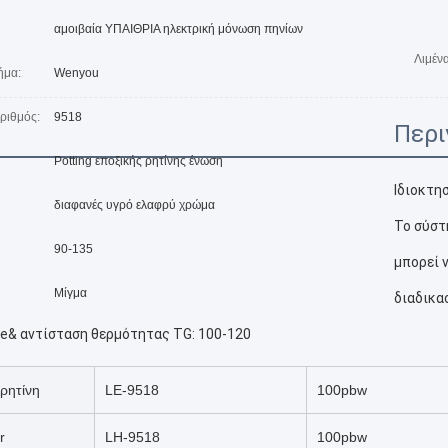
αμοιβαία ΥΠΑΙΘΡΙΑ ηλεκτρική μόνωση πηνίων
Λιμέν
ήμα:
Wenyou
ριθμός:
9518
Περι
Potting εποξικής ρητίνης ένωση
Ιδιοκτη
διαφανές υγρό ελαφρύ χρώμα
Το σύστ
90-135
μπορεί 
Μίγμα
διαδικα
ce& αντίσταση θερμότητας TG: 100-120
ρητίνη
LE-9518
100pbw
r
LH-9518
100pbw