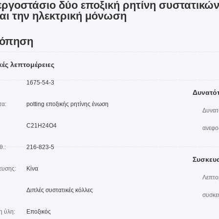
εργοστάσιο δύο εποξική ρητίνη συστατικών
αι την ηλεκτρική μόνωση
κόπηση
κές λεπτομέρειες
1675-54-3
Δυνατό
τα:
potting εποξικής ρητίνης ένωση
Δυνατ
C21H24O4
ανεφο
.:
216-823-5
Συσκευ
ευσης:
Κίνα
Λεπτο
Διπλές συστατικές κόλλες
συσκε
η ύλη:
Εποξικός