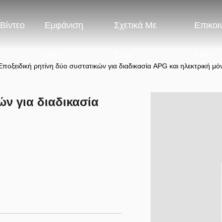
Βίντεο
Εμφάνιση
Σχετικά Με
Επικοι
VR
Εμάς
Μας
Εποξειδική ρητίνη δύο συστατικών για διαδικασία APG και ηλεκτρική μ
ών για διαδικασία