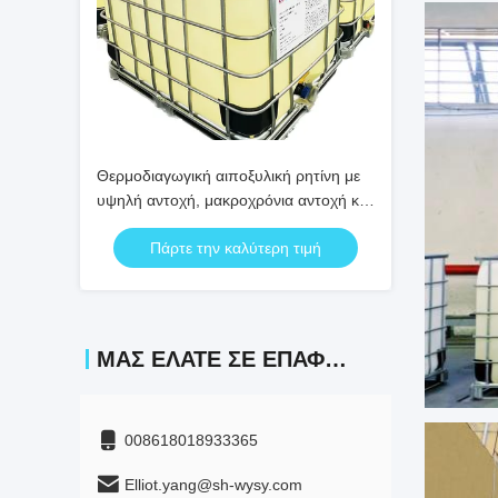
Θερμοδιαγωγική αιποξυλική ρητίνη με
υψηλή αντοχή, μακροχρόνια αντοχή και
ισχυρή μονωτική απόδοση για CT PT
Πάρτε την καλύτερη τιμή
ΜΑΣ ΕΛΆΤΕ ΣΕ ΕΠΑΦΉ ΜΕ
008618018933365
Elliot.yang@sh-wysy.com