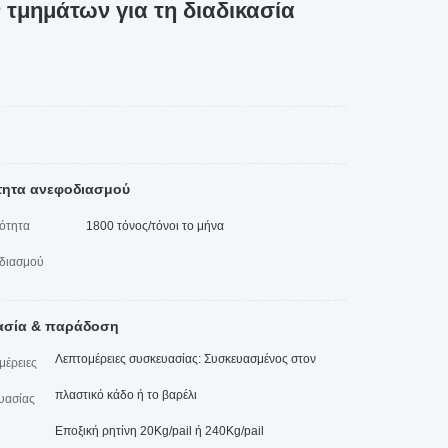
 τμημάτων για τη διαδικασία
τητα ανεφοδιασμού
ότητα
1800 τόνος/τόνοι το μήνα
διασμού
ασία & παράδοση
Λεπτομέρειες συσκευασίας: Συσκευασμένος στον
μέρειες
πλαστικό κάδο ή το βαρέλι
υασίας
Εποξική ρητίνη 20Kg/pail ή 240Kg/pail