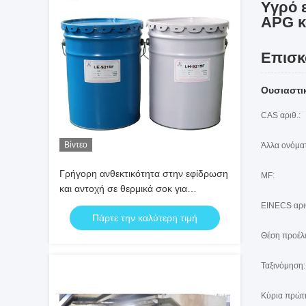
Υγρό 
APG κ
Επισ
Ουσιαστι
CAS αριθ.:
Βίντεο
Άλλα ονόμα
Γρήγορη ανθεκτικότητα στην εφίδρωση
MF:
και αντοχή σε θερμικά σοκ για
ηλεκτρική μόνωση
EINECS αριθ
Πάρτε την καλύτερη τιμή
Θέση προέλ
Ταξινόμηση:
Κύρια πρώτ