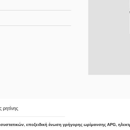
ς ρητίνης
,
,
ο συστατικών
εποξειδική ένωση γρήγορης ωρίμανσης APG
ηλεκτ