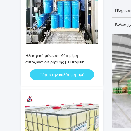
Πλήρωσ
Κόλλα χ
Ηλεκτρική μόνωση Δύο μέρη
αιποξυγόνου ρητίνης με θερμική
αποσύνθεση > 320 °C και διάρκεια
Πάρτε την καλύτερη τιμή
ζωής 30 λεπτά για μετασχηματιστές
υψηλής τάσης