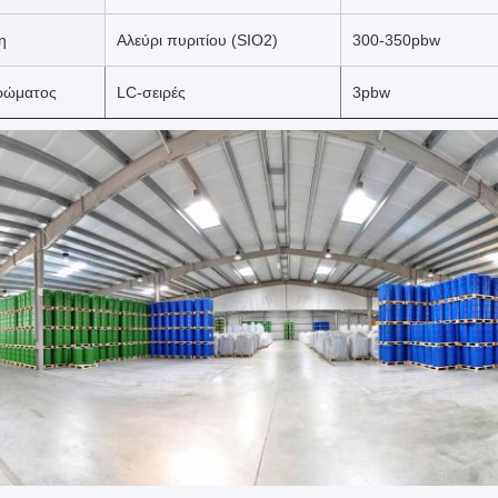
η
Αλεύρι πυριτίου (SIO2)
300-350pbw
ρώματος
LC-σειρές
3pbw