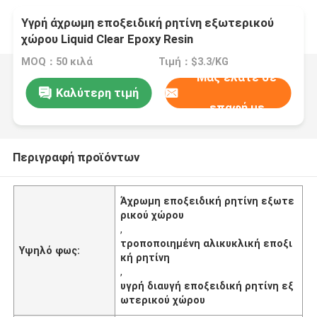
Υγρή άχρωμη εποξειδική ρητίνη εξωτερικού
χώρου Liquid Clear Epoxy Resin
MOQ：50 κιλά
Τιμή：$3.3/KG
Μας ελάτε σε
Καλύτερη τιμή
επαφή με
Περιγραφή προϊόντων
Άχρωμη εποξειδική ρητίνη εξωτε
ρικού χώρου
,
τροποποιημένη αλικυκλική εποξι
Υψηλό φως:
κή ρητίνη
,
υγρή διαυγή εποξειδική ρητίνη εξ
ωτερικού χώρου