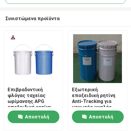
Συνιστώμενα προϊόντα
Επιβραδυντική
Εξωτερική
Σπίτι
φλόγας ταχείας
εποξειδική ρητίνη
ωρίμανσης APG
Anti-Tracking για
εποξειδική ρητίνη
μονωτές υψηλής
Προϊόντα
εξωτερικού χώρου
τάσης με αντίσταση
Αποστολή
Αποστολή
για εύκαμπτη
σε διάσπαση και
χύτευση σε
θερμικό σοκ
ερώτησης
ερώτησης
Βίντεο
μονωτήρες υψηλής