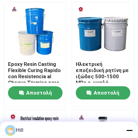
τάσης
Εμφάνιση VR
Σχετικά με εμάς
Επισκέψεις στο εργοστάσιο
Epoxy Resin Casting
Ηλεκτρική
Flexible Curing Rapido
εποξειδική ρητίνη με
Έλεγχος ποιότητας
con Resistencia al
ιξώδες 500-1500
Choque Térmico para
MPa·s, υψηλή
Aisladores Eléctricos
διηλεκτρική αντοχή
Αποστολή
Αποστολή
Exteriores
15-25 KV/mm και
Επικοινωνήστε μαζί μας
ισχυρή πρόσφυση για
ερώτησης
ερώτησης
ηλεκτρική μόνωση
Ιστολόγιο
Hill
Ζητήστε μια προσφορά