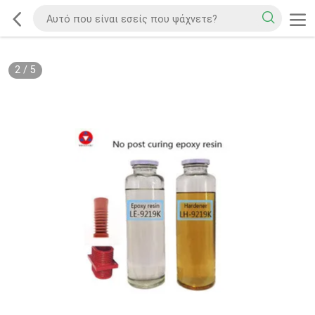
2
/
5