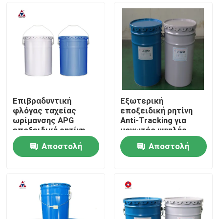
Επιβραδυντική
Εξωτερική
φλόγας ταχείας
εποξειδική ρητίνη
ωρίμανσης APG
Anti-Tracking για
εποξειδική ρητίνη
μονωτές υψηλής
εξωτερικού χώρου
τάσης με αντίσταση
Αποστολή
Αποστολή
για εύκαμπτη
σε διάσπαση και
Σπίτι
χύτευση σε
θερμικό σοκ
ερώτησης
ερώτησης
μονωτήρες υψηλής
τάσης
Προϊόντα
Βίντεο