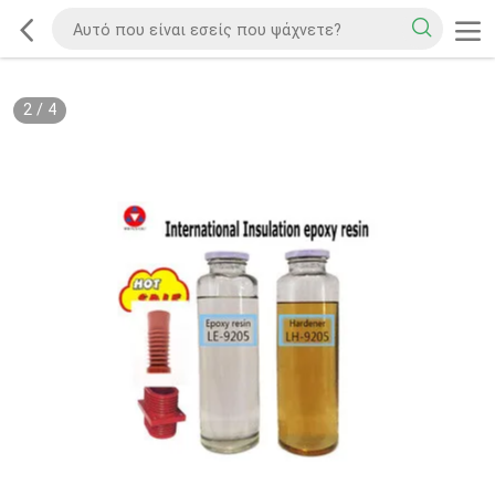
2
/
4