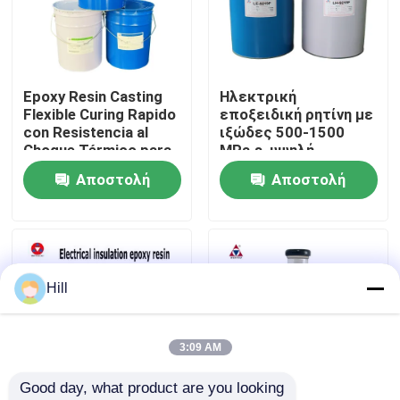
Εμφάνιση VR
Epoxy Resin Casting
Ηλεκτρική
Σχετικά με εμάς
Flexible Curing Rapido
εποξειδική ρητίνη με
con Resistencia al
ιξώδες 500-1500
Choque Térmico para
MPa·s, υψηλή
Επισκέψεις στο εργοστάσιο
Aisladores Eléctricos
διηλεκτρική αντοχή
Αποστολή
Αποστολή
Exteriores
15-25 KV/mm και
ισχυρή πρόσφυση για
ερώτησης
ερώτησης
Έλεγχος ποιότητας
ηλεκτρική μόνωση
Επικοινωνήστε μαζί μας
Hill
Ιστολόγιο
3:09 AM
Good day, what product are you looking 
Ζητήστε μια προσφορά