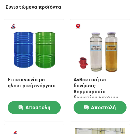
Συνιστώμενα προϊόντα
Επικοινωνία με
Ανθεκτική σε
ηλεκτρική ενέργεια
δονήσεις
θερμοκρασία
Σπίτι
δωματίου Εποξική
ένωση για
Αποστολή
Αποστολή
ενσωμάτωση
Προϊόντα
μετασχηματιστή
ερώτησης
ερώτησης
CT/VT ανθεκτικού σε
ρωγμές
Βίντεο