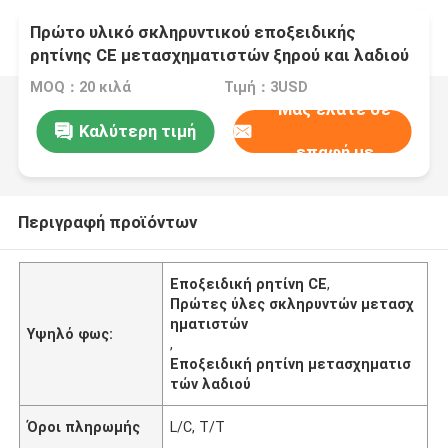
Πρώτο υλικό σκληρυντικού εποξειδικής
ρητίνης CE μετασχηματιστών ξηρού και λαδιού
MOQ：20 κιλά
Τιμή：3USD
Μας ελάτε σε
Καλύτερη τιμή
επαφή με
Περιγραφή προϊόντων
Εποξειδική ρητίνη CE
,
Πρώτες ύλες σκληρυντών μετασχ
ηματιστών
Υψηλό φως:
,
Εποξειδική ρητίνη μετασχηματισ
τών λαδιού
Όροι πληρωμής
L/C, T/T