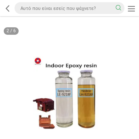
2
/
6