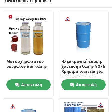
Συνιστώμενα προϊόντα
Μετασχηματιστές
Ηλεκτρονική έλαση,
ρεύματος και τάσης
χύτευση έλασης 9276
Χρησιμοποιείται για
μετασχηματιστή
Σπίτι
μεσαίας και υψηλής
Αποστολή
Αποστολή
τάσης
Προϊόντα
ερώτησης
ερώτησης
Βίντεο