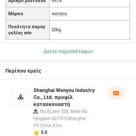
Αριθμό μοντέλου
9514
Μάρκα
wenyou
Ποσότητα παραγ
20kg
γελίας min
Δείτε περισσότερων
Περίπου εμείς
Shanghai Wenyou Industry
Co., Ltd. προφίλ
κατασκευαστή
No.8,Lane 328, Minle Rd.
Fengxian 201419,Shanghai
P.R.China ,Κίνα
5.0