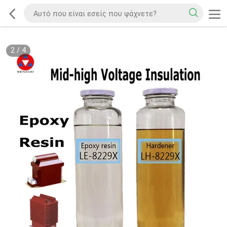
2
/
4