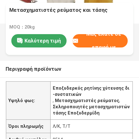
Μετασχηματιστές ρεύματος και τάσης
MOQ：20kg
Μας ελάτε σε
Καλύτερη τιμή
επαφή με
Περιγραφή προϊόντων
Εποξυδερκός ρητίνης χύτευσης δι
-συστατικών
Υψηλό φως:
,
Μετασχηματιστές ρεύματος
,
Σκληροποιητές μετασχηματιστών
τάσης Εποξυδερμίδη
Όροι πληρωμής
Λ/Κ, Τ/Τ