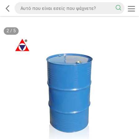
2
/
5