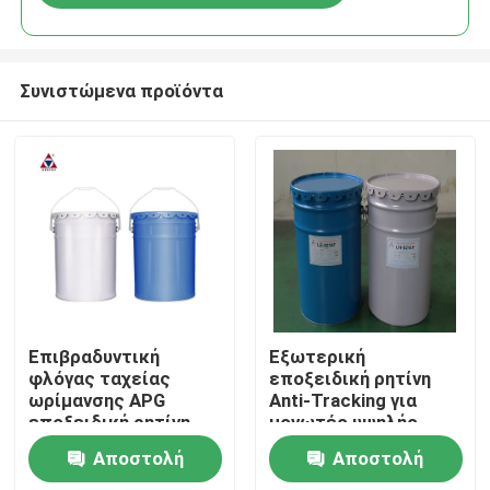
Συνιστώμενα προϊόντα
Σπίτι
Επιβραδυντική
Εξωτερική
φλόγας ταχείας
εποξειδική ρητίνη
ωρίμανσης APG
Anti-Tracking για
Προϊόντα
εποξειδική ρητίνη
μονωτές υψηλής
εξωτερικού χώρου
τάσης με αντίσταση
Αποστολή
Αποστολή
για εύκαμπτη
σε διάσπαση και
Βίντεο
χύτευση σε
θερμικό σοκ