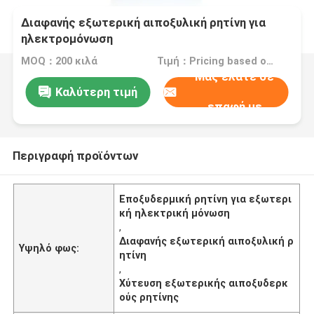
Διαφανής εξωτερική αιποξυλική ρητίνη για
ηλεκτρομόνωση
MOQ：200 κιλά
Τιμή：Pricing based on different products
Μας ελάτε σε
Καλύτερη τιμή
επαφή με
Περιγραφή προϊόντων
Εποξυδερμική ρητίνη για εξωτερι
κή ηλεκτρική μόνωση
,
Διαφανής εξωτερική αιποξυλική ρ
Υψηλό φως:
ητίνη
,
Χύτευση εξωτερικής αιποξυδερκ
ούς ρητίνης