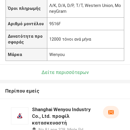
Λ/Κ, D/A, D/P, T/T, Western Union, Mo
Όροι πληρωμής
neyGram
Αριθμό μοντέλου
9516F
Δυνατότητα προ
12000 τόνοι ανά μήνα
σφοράς
Μάρκα
Wenyou
Δείτε περισσότερων
Περίπου εμείς
Shanghai Wenyou Industry
Co., Ltd. προφίλ
κατασκευαστή
No.8,Lane 328, Minle Rd.