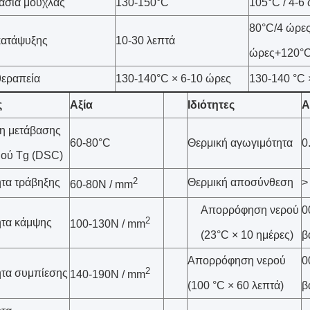
ασία μούχλας
130-150°C
105°C / 4-6
80°C/4 ώρε
κατάψυξης
10-30 λεπτά
ώρες+120°C
θεραπεία
130-140°C × 6-10 ώρες
130-140 °C 
ς
Αξία
Ιδιότητες
Α
η μετάβασης
60-80°C
Θερμική αγωγιμότητα
0
ιού Tg (DSC)
2
τα τράβηξης
Θερμική αποσύνθεση
>
60-80N / mm
Απορρόφηση νερού
0
2
ητα κάμψης
100-130N / mm
(23°C × 10 ημέρες)
β
Απορρόφηση νερού
0
2
ητα συμπίεσης
140-190N / mm
(100 °C × 60 λεπτά)
β