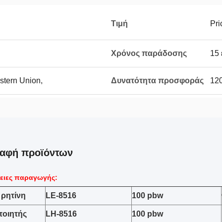
Τιμή
Pri
Χρόνος παράδοσης
15 
estern Union,
Δυνατότητα προσφοράς
120
ραφή προϊόντων
ειες παραγωγής:
 ρητίνη
LE-8516
100 pbw
οιητής
LH-8516
100 pbw