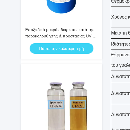
Θερμοκρ
Χρόνος 
Εποξειδικό μακράς διάρκειας κατά της
Μετά τη 
παρακολούθησης & προστασίας UV για
μονάδες CT/PT Σφραγιστικό ηλεκτρικό
Ιδιότητε
Πάρτε την καλύτερη τιμή
υλικό υψηλής ποιότητας για
Θέρμανσ
συγκολλητικά & μονάδες CT/PT
του γυαλ
Δυνατότη
Δυνατότ
Δυνατότ