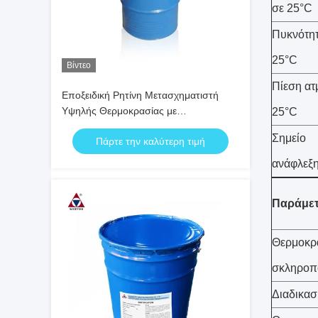
σε 25°C
Πυκνότητ
25°C
Βίντεο
Πίεση ατ
Εποξειδική Ρητίνη Μετασχηματιστή
Υψηλής Θερμοκρασίας με
25°C
Επιβραδυντικότητα V1, Θερμική Αντοχή
Σημείο
Πάρτε την καλύτερη τιμή
Κλάσης Η και Προ-αναμεμειγμένα Υλικά
Πλήρωσης για Χύτευση APG
ανάφλεξ
Παράμετ
Θερμοκρα
σκληροπ
Διαδικασ