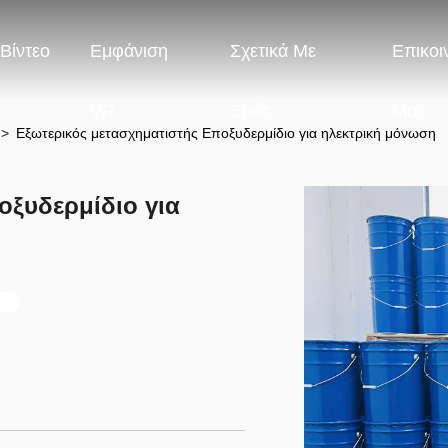
Βίντεο
Εμφάνιση
Σχετικά Με
Επικοι
VR
Εμάς
Μας
>
Εξωτερικός μετασχηματιστής Εποξυδερμίδιο για ηλεκτρική μόνωση
οξυδερμίδιο για