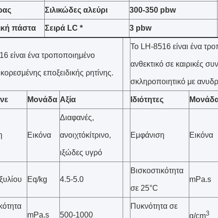
ρας
Σιλικώδες αλεύρι
300-350 pbw
κή πάστα
Σειρά LC *
3 pbw
Το LH-8516 είναι ένα τρ
16 είναι ένα τροποποιημένο
ανθεκτικό σε καιρικές συ
κορεσμένης εποξειδικής ρητίνης.
σκληροποιητικό με ανυδρί
ν
ε
Μονάδα
Αξία
Ιδιότητες
Μονάδ
Διαφανές,
η
Εικόνα
ανοιχτόκίτρινο,
Εμφάνιση
Εικόνα
ιξώδες υγρό
Βισκοστικότητα
ξυλίου
Εq/kg
4.5-5.0
mPa.s
σε 25°C
κότητα
Πυκνότητα σε
3
mPa.s
500-1000
g/cm