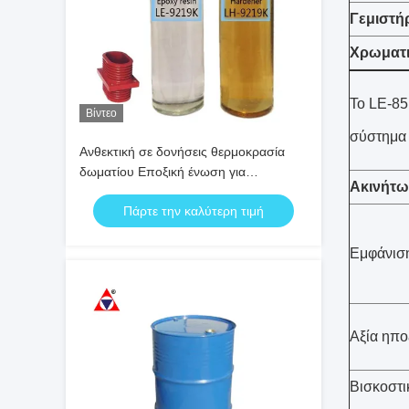
Γεμιστή
Χρωματι
Το LE-85
Βίντεο
σύστημα 
Ανθεκτική σε δονήσεις θερμοκρασία
δωματίου Εποξική ένωση για
Ακινήτω
ενσωμάτωση μετασχηματιστή CT/VT
Πάρτε την καλύτερη τιμή
ανθεκτικού σε ρωγμές
Εμφάνισ
Αξία ηπο
Βισκοστι