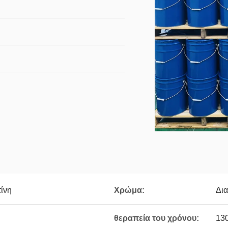
τίνη
Χρώμα:
Δια
θεραπεία του χρόνου:
130