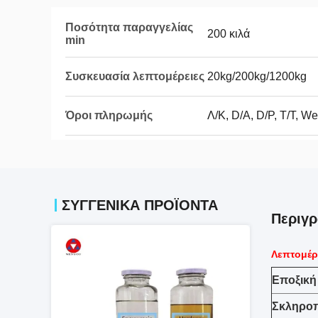
Ποσότητα παραγγελίας
200 κιλά
min
Συσκευασία λεπτομέρειες
20kg/200kg/1200kg
Όροι πληρωμής
Λ/Κ, D/A, D/P, T/T, W
ΣΥΓΓΕΝΙΚΆ ΠΡΟΪΌΝΤΑ
Περιγ
Λεπτομέρ
Εποξική
Σκληροπ