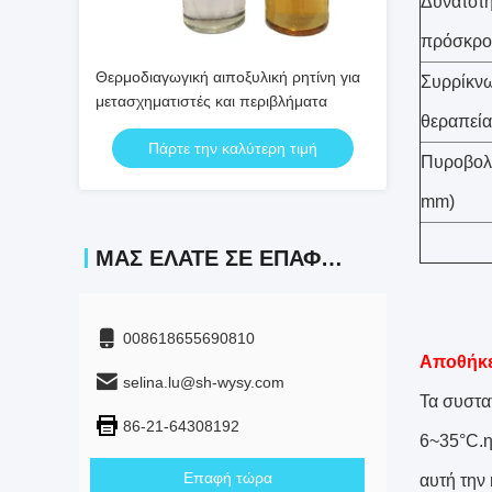
Δυνατότ
πρόσκρο
Θερμοδιαγωγική αιποξυλική ρητίνη για
Συρρίκν
μετασχηματιστές και περιβλήματα
θεραπεία
Πάρτε την καλύτερη τιμή
Πυροβολι
mm)
ΜΑΣ ΕΛΆΤΕ ΣΕ ΕΠΑΦΉ ΜΕ
008618655690810
Αποθήκ
selina.lu@sh-wysy.com
Τα συστα
86-21-64308192
6~35°C.η
Επαφή τώρα
αυτή την 