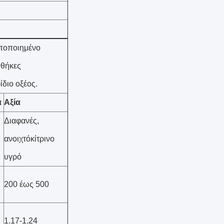
οποποιημένο
νθήκες
διο οξέος.
α
Αξία
Διαφανές,
ανοιχτόκίτρινο
υγρό
200 έως 500
1.17-1.24