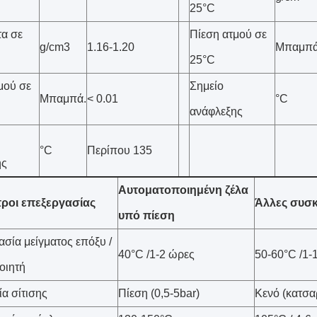
25°C
α σε
Πίεση ατμού σε
g/cm3
1.16-1.20
Μπαμπά
25°C
μού σε
Σημείο
Μπαμπά.
< 0.01
°C
ανάφλεξης
°C
Περίπου 135
ης
Αυτοματοποιημένη ζέλα
ροι επεξεργασίας
Άλλες συσκ
υπό πίεση
σία μείγματος επόξυ /
40°C /1-2 ώρες
50-60°C /1-
οιητή
ία σίτισης
Πίεση (0,5-5bar)
Κενό (κατσα