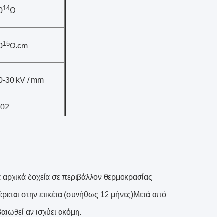
14
0
Ω
15
0
Ω.cm
0-30 kV / mm
.02
ά αρχικά δοχεία σε περιβάλλον θερμοκρασίας
έρεται στην ετικέτα (συνήθως 12 μήνες)Μετά από
βαιωθεί αν ισχύει ακόμη.