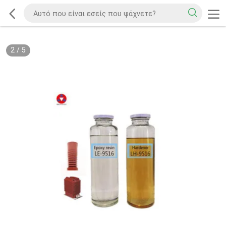
2
/
5