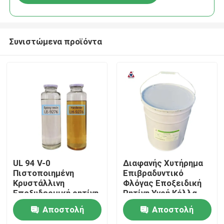
Συνιστώμενα προϊόντα
Σπίτι
UL 94 V-0
Διαφανής Χυτήρημα
Πιστοποιημένη
Επιβραδυντικό
Κρυστάλλινη
Φλόγας Εποξειδική
Προϊόντα
Εποξυδερμική ρητίνη
Ρητίνη Υγρή Κόλλα
με θερμοκρασία
για Διαδικασία APG
Αποστολή
Αποστολή
δωματίου για
με TG 115-128 για
Βίντεο
ηλεκτρικούς
Ηλεκτρική Μόνωση