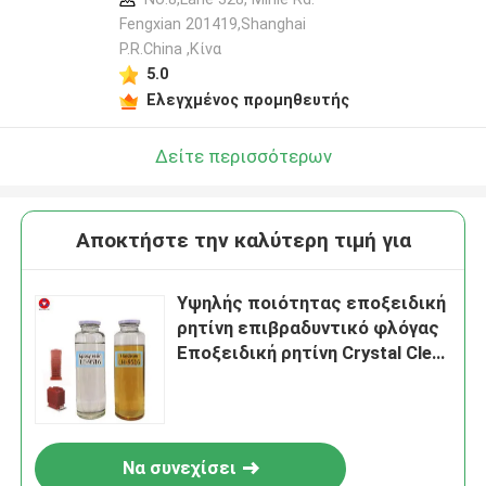
Fengxian 201419,Shanghai
P.R.China ,Κίνα
5.0
Ελεγχμένος προμηθευτής
Δείτε περισσότερων
Αποκτήστε την καλύτερη τιμή για
Υψηλής ποιότητας εποξειδική
ρητίνη επιβραδυντικό φλόγας
Εποξειδική ρητίνη Crystal Clear
Liquid 26590-20-5
Να συνεχίσει